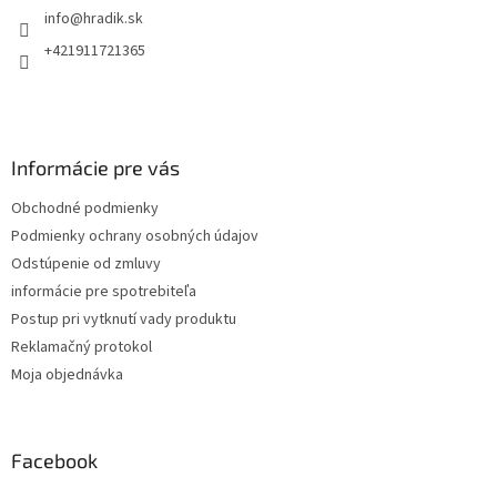
info
@
hradik.sk
i
e
+421911721365
Informácie pre vás
Obchodné podmienky
Podmienky ochrany osobných údajov
Odstúpenie od zmluvy
informácie pre spotrebiteľa
Postup pri vytknutí vady produktu
Reklamačný protokol
Moja objednávka
Facebook