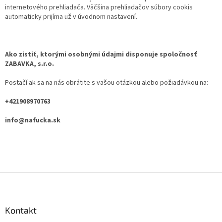
internetového prehliadača. Väčšina prehliadačov súbory cookis
automaticky prijíma už v úvodnom nastavení.
Ako zistiť, ktorými osobnými údajmi disponuje spoločnosť
ZABAVKA, s.r.o.
Postačí ak sa na nás obrátite s vašou otázkou alebo požiadávkou na:
+421908970763
info@nafucka.sk
Z
á
p
ä
Kontakt
t