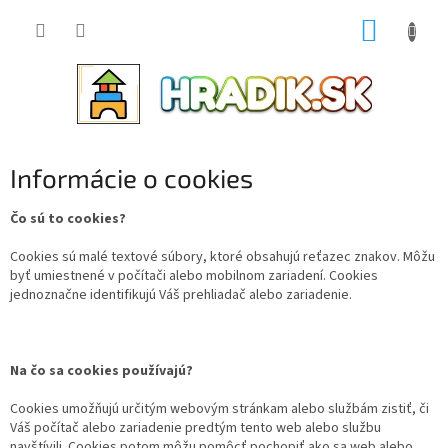
Prejsť
NÁKUP
na
obsah
KOŠÍK
Informácie o cookies
Čo sú to cookies?
Cookies sú malé textové súbory, ktoré obsahujú reťazec znakov. Môžu
byť umiestnené v počítači alebo mobilnom zariadení. Cookies
jednoznačne identifikujú Váš prehliadač alebo zariadenie.
Na čo sa cookies používajú?
Cookies umožňujú určitým webovým stránkam alebo službám zistiť, či
Váš počítač alebo zariadenie predtým tento web alebo službu
navštívili. Cookies potom môžu pomôcť pochopiť ako sa web alebo