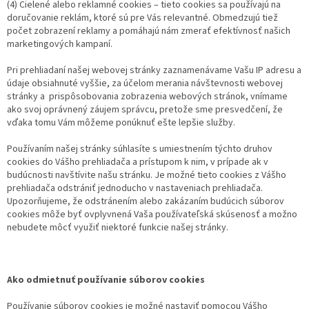
(4) Cielené alebo reklamné cookies – tieto cookies sa používajú na
doručovanie reklám, ktoré sú pre Vás relevantné. Obmedzujú tiež
počet zobrazení reklamy a pomáhajú nám zmerať efektívnosť našich
marketingových kampaní.
Pri prehliadaní našej webovej stránky zaznamenávame Vašu IP adresu a
údaje obsiahnuté vyššie, za účelom merania návštevnosti webovej
stránky a prispôsobovania zobrazenia webových stránok, vnímame
ako svoj oprávnený záujem správcu, pretože sme presvedčení, že
vďaka tomu Vám môžeme ponúknuť ešte lepšie služby.
Používaním našej stránky súhlasíte s umiestnením týchto druhov
cookies do Vášho prehliadača a prístupom k nim, v prípade ak v
budúcnosti navštívite našu stránku. Je možné tieto cookies z Vášho
prehliadača odstrániť jednoducho v nastaveniach prehliadača.
Upozorňujeme, že odstránením alebo zakázaním budúcich súborov
cookies môže byť ovplyvnená Vaša používateľská skúsenosť a možno
nebudete môcť využiť niektoré funkcie našej stránky.
Ako odmietnuť používanie súborov cookies
Používanie súborov cookies je možné nastaviť pomocou Vášho