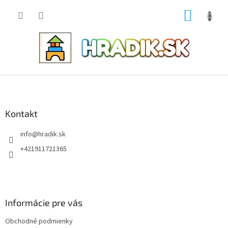
Prejsť
NÁKUP
na
obsah
KOŠÍK
Z
á
p
ä
Kontakt
t
info
@
hradik.sk
i
e
+421911721365
Informácie pre vás
Obchodné podmienky