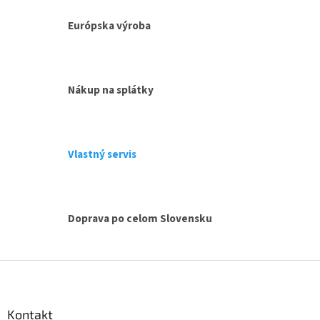
l
á
Európska výroba
d
a
c
i
e
Nákup na splátky
p
r
v
k
y
Vlastný servis
v
ý
p
i
Doprava po celom Slovensku
s
u
Z
á
p
ä
Kontakt