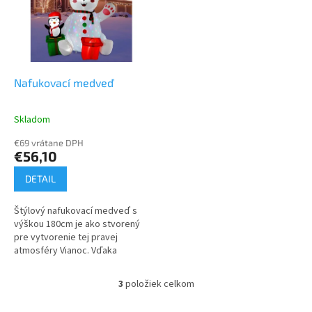
Nafukovací medveď
Skladom
€69 vrátane DPH
€56,10
DETAIL
Štýlový nafukovací medveď s
výškou 180cm je ako stvorený
pre vytvorenie tej pravej
atmosféry Vianoc. Vďaka
univerzálnemu dizajnu sa hodí
do záhrady, ale aj do interiéru
3
položiek celkom
O
ako...
v