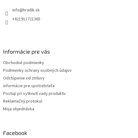
t
info
@
hradik.sk
i
e
+421911721365
Informácie pre vás
Obchodné podmienky
Podmienky ochrany osobných údajov
Odstúpenie od zmluvy
informácie pre spotrebiteľa
Postup pri vytknutí vady produktu
Reklamačný protokol
Moja objednávka
Facebook