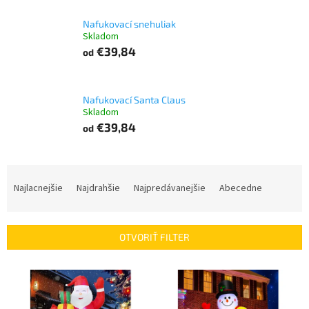
Nafukovací snehuliak
Skladom
€39,84
od
Nafukovací Santa Claus
Skladom
€39,84
od
R
a
Najlacnejšie
Najdrahšie
Najpredávanejšie
Abecedne
d
e
n
OTVORIŤ FILTER
i
e
V
p
ý
r
p
o