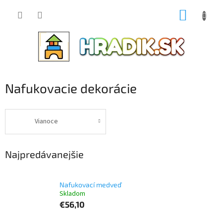
Prejsť
NÁKUP
na
obsah
KOŠÍK
Nafukovacie dekorácie
Vianoce
Najpredávanejšie
Nafukovací medveď
Skladom
€56,10