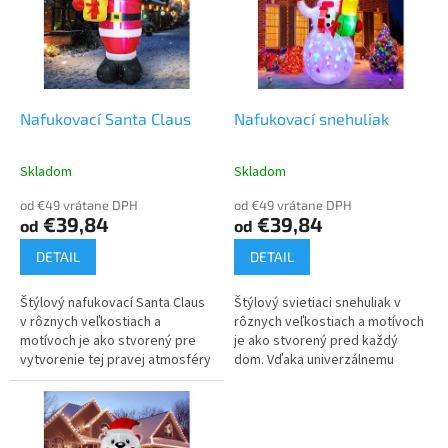
i
d
s
u
p
k
r
t
o
o
d
Nafukovací Santa Claus
Nafukovací snehuliak
v
u
k
Skladom
Skladom
t
o
od €49 vrátane DPH
od €49 vrátane DPH
€39,84
€39,84
od
od
v
DETAIL
DETAIL
Štýlový nafukovací Santa Claus
Štýlový svietiaci snehuliak v
v rôznych veľkostiach a
rôznych veľkostiach a motívoch
motívoch je ako stvorený pre
je ako stvorený pred každý
vytvorenie tej pravej atmosféry
dom. Vďaka univerzálnemu
Vianoc. Vďaka univerzálnemu
dizajnu sa bude hodiť do
dizajnu sa hodí do záhrady, ale...
záhrady, ale aj do interiéru ku...