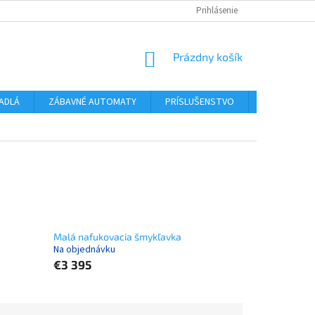
ODSTÚPENIE OD ZMLUVY
INFORMÁCIE PRE SPOTREBITEĽA
Prihlásenie
POST
NÁKUPNÝ
Prázdny košík
KOŠÍK
ADLÁ
ZÁBAVNÉ AUTOMATY
PRÍSLUŠENSTVO
KONTAKT
Malá nafukovacia šmykľavka
Na objednávku
€3 395