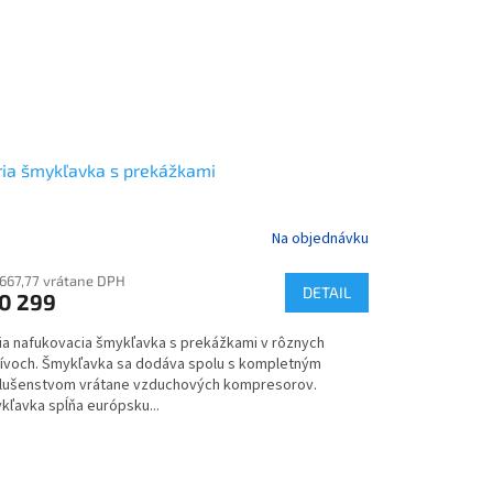
ia šmykľavka s prekážkami
Na objednávku
 667,77 vrátane DPH
DETAIL
0 299
ia nafukovacia šmykľavka s prekážkami v rôznych
ívoch. Šmykľavka sa dodáva spolu s kompletným
slušenstvom vrátane vzduchových kompresorov.
kľavka spĺňa európsku...