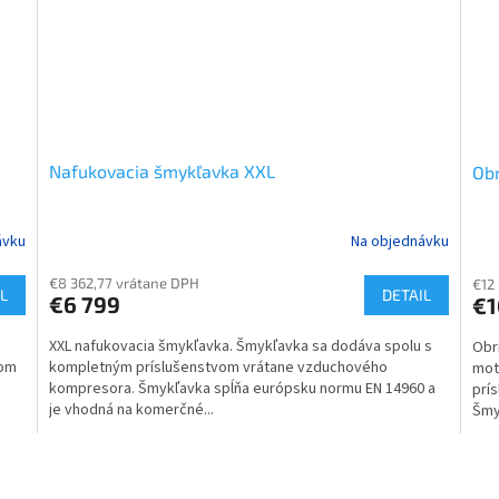
Nafukovacia šmykľavka XXL
Obr
ávku
Na objednávku
€8 362,77 vrátane DPH
€12
L
DETAIL
€6 799
€1
XXL nafukovacia šmykľavka. Šmykľavka sa dodáva spolu s
Obr
vom
kompletným príslušenstvom vrátane vzduchového
mot
kompresora. Šmykľavka spĺňa európsku normu EN 14960 a
prí
je vhodná na komerčné...
Šmy
O
v