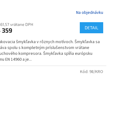
Na objednávku
361,57 vrátane DPH
DETAIL
 359
ukovacia šmykľavka v rôznych motívoch. Šmykľavka sa
áva spolu s kompletným príslušenstvom vrátane
uchového kompresora. Šmykľavka spĺňa európsku
u EN 14960 a je...
Kód:
98/KRO