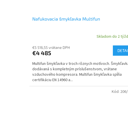
Nafukovacia šmykľavka Multifun
Skladom do 2 týž
€5 516,55 vrátane DPH
DETAI
€4 485
Multifun šmykľavka v troch rôznych motívoch. Šmykľavk
dodávaná s kompletným príslušenstvom, vrátane
vzduchového kompresora. Multifun šmykľavka spĺňa
certifikáciu EN 14960 a...
Kód:
206