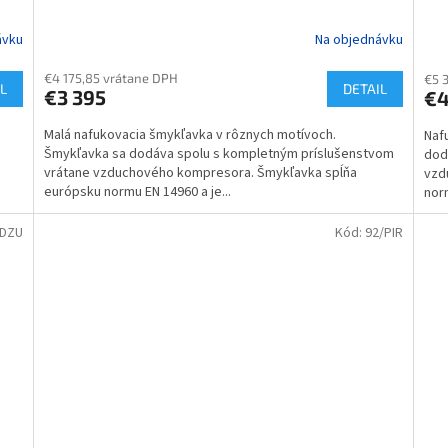
ávku
Na objednávku
€4 175,85 vrátane DPH
€5 
L
DETAIL
€3 395
€4
Malá nafukovacia šmykľavka v rôznych motívoch.
Naf
Šmykľavka sa dodáva spolu s kompletným príslušenstvom
dod
vrátane vzduchového kompresora. Šmykľavka spĺňa
vzd
európsku normu EN 14960 a je...
norm
/DZU
Kód:
92/PIR