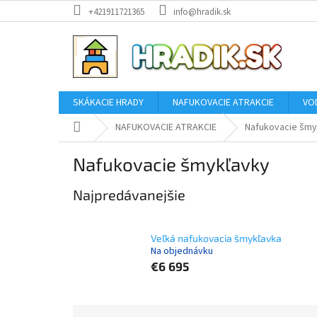
Prejsť
+421911721365
info@hradik.sk
na
obsah
SKÁKACIE HRADY
NAFUKOVACIE ATRAKCIE
VO
Domov
NAFUKOVACIE ATRAKCIE
Nafukovacie šmy
Nafukovacie šmykľavky
Najpredávanejšie
Veľká nafukovacia šmykľavka
Na objednávku
€6 695
R