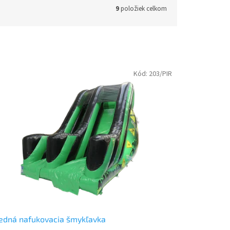
9
položiek celkom
Kód:
203/PIR
edná nafukovacia šmykľavka