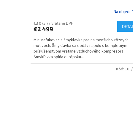
Na objedn
€3 073,77 vrátane DPH
DETAI
€2 499
Mini nafukovacia šmykľavka pre najmenších v rôznych
motívoch. Šmykľavka sa dodáva spolu s kompletným
príslušenstvom vrátane vzduchového kompresora.
Šmykľavka spĺňa európsku...
Kód:
101