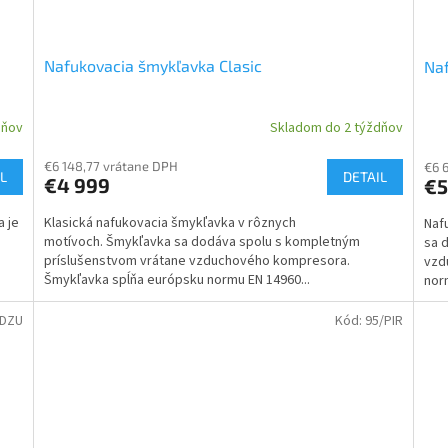
Nafukovacia šmykľavka Clasic
Na
dňov
Skladom do 2 týždňov
€6 148,77 vrátane DPH
€6 
L
DETAIL
€4 999
€5
a je
Klasická nafukovacia šmykľavka v rôznych
Naf
motívoch. Šmykľavka sa dodáva spolu s kompletným
sa 
príslušenstvom vrátane vzduchového kompresora.
vzd
Šmykľavka spĺňa európsku normu EN 14960...
norm
/DZU
Kód:
95/PIR