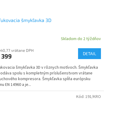
fukovacia šmykľavka 3D
Skladom do 2 týždňov
640,77 vrátane DPH
DETAIL
 399
ukovacia šmykľavka 3D v rôznych motívoch. Šmykľavka
dodáva spolu s kompletným príslušenstvom vrátane
uchového kompresora. Šmykľavka spĺňa európsku
u EN 14960 a je...
Kód:
191/KRO