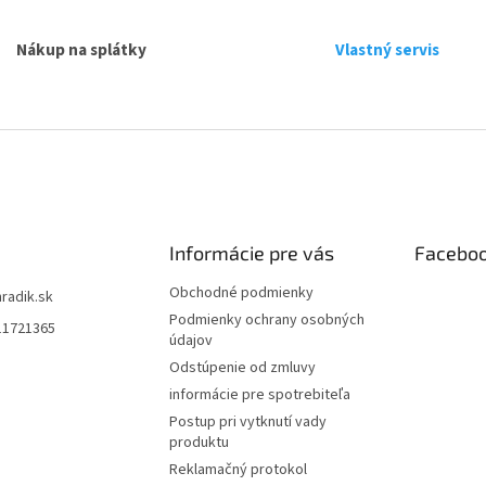
l
á
d
Nákup na splátky
Vlastný servis
a
c
i
e
p
r
v
k
y
Informácie pre vás
Facebo
v
ý
Obchodné podmienky
p
hradik.sk
i
Podmienky ochrany osobných
11721365
s
údajov
u
Odstúpenie od zmluvy
informácie pre spotrebiteľa
Postup pri vytknutí vady
produktu
Reklamačný protokol