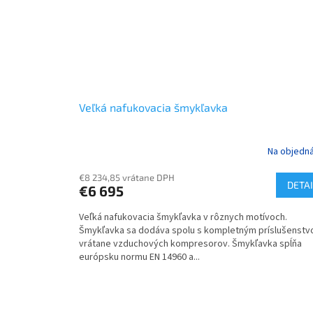
Veľká nafukovacia šmykľavka
Na objedn
€8 234,85 vrátane DPH
DETAI
€6 695
Veľká nafukovacia šmykľavka v rôznych motívoch.
Šmykľavka sa dodáva spolu s kompletným príslušenst
vrátane vzduchových kompresorov. Šmykľavka spĺňa
európsku normu EN 14960 a...