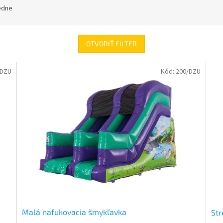
edne
OTVORIŤ FILTER
/DZU
Kód:
200/DZU
Malá nafukovacia šmykľavka
Str