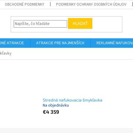
OBCHODNÉ PODMIENKY
PODMIENKY OCHRANY OSOBNÝCH ÚDAJOV
HĽADAŤ
DNÉ ATRAKCIE
ATRAKCIE PRE NAJMENŠÍCH
REKLAMNÉ NAFUKOV
kľavky
Stredná nafukovacia šmykľavka
Na objednávku
€4 359