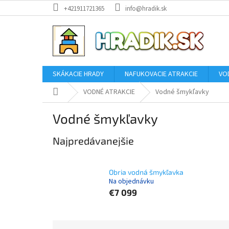
Prejsť
+421911721365
info@hradik.sk
na
obsah
SKÁKACIE HRADY
NAFUKOVACIE ATRAKCIE
VO
Domov
VODNÉ ATRAKCIE
Vodné šmykľavky
Vodné šmykľavky
Najpredávanejšie
Obria vodná šmykľavka
Na objednávku
€7 099
R