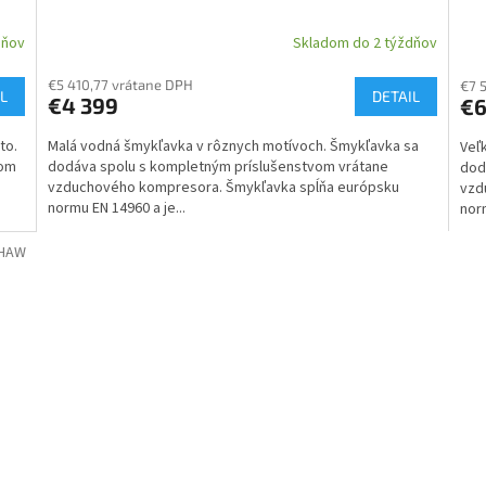
dňov
Skladom do 2 týždňov
€5 410,77 vrátane DPH
€7 
L
DETAIL
€4 399
€6
to.
Malá vodná šmykľavka v rôznych motívoch. Šmykľavka sa
Veľ
vom
dodáva spolu s kompletným príslušenstvom vrátane
dod
vzduchového kompresora. Šmykľavka spĺňa európsku
vzd
normu EN 14960 a je...
norm
/HAW