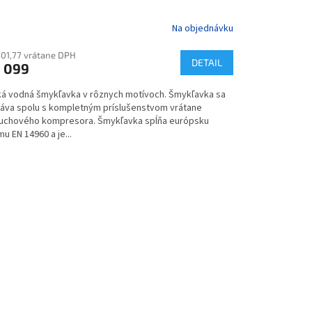
Na objednávku
501,77 vrátane DPH
DETAIL
 099
ká vodná šmykľavka v rôznych motívoch. Šmykľavka sa
áva spolu s kompletným príslušenstvom vrátane
uchového kompresora. Šmykľavka spĺňa európsku
u EN 14960 a je...