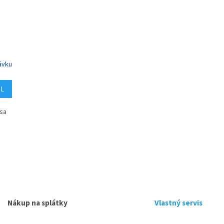
ávku
IL
 sa
O
v
l
á
d
Nákup na splátky
Vlastný servis
a
c