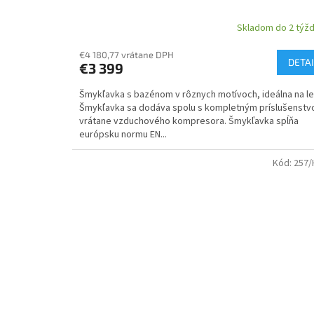
Skladom do 2 týž
€4 180,77 vrátane DPH
DETAI
€3 399
Šmykľavka s bazénom v rôznych motívoch, ideálna na le
Šmykľavka sa dodáva spolu s kompletným príslušenst
vrátane vzduchového kompresora. Šmykľavka spĺňa
európsku normu EN...
Kód:
257