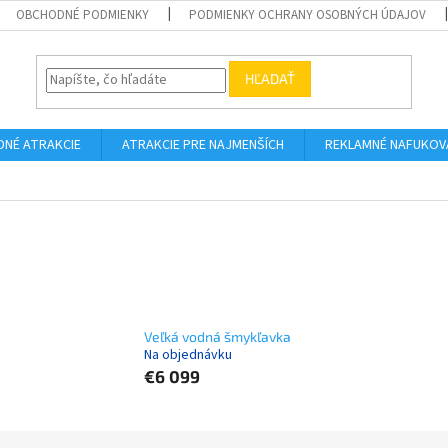
OBCHODNÉ PODMIENKY
PODMIENKY OCHRANY OSOBNÝCH ÚDAJOV
HĽADAŤ
DNÉ ATRAKCIE
ATRAKCIE PRE NAJMENŠÍCH
REKLAMNÉ NAFUKOV
Veľká vodná šmykľavka
Na objednávku
€6 099