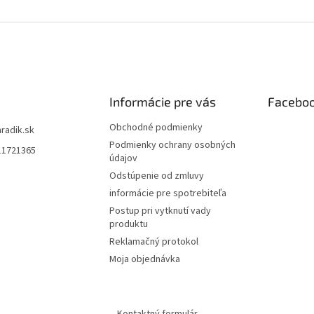
i
e
p
r
v
k
y
Informácie pre vás
Facebo
v
ý
Obchodné podmienky
p
hradik.sk
i
Podmienky ochrany osobných
11721365
s
údajov
u
Odstúpenie od zmluvy
informácie pre spotrebiteľa
Postup pri vytknutí vady
produktu
Reklamačný protokol
Moja objednávka
Kontaktný formulár