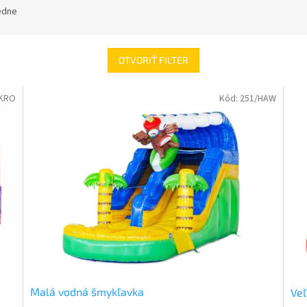
edne
OTVORIŤ FILTER
/KRO
Kód:
251/HAW
Malá vodná šmykľavka
Veľ