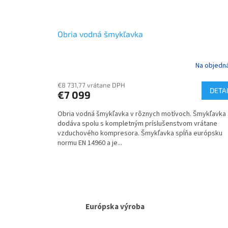
Obria vodná šmykľavka
Na objedn
€8 731,77 vrátane DPH
DETA
€7 099
Obria vodná šmykľavka v rôznych motívoch. Šmykľavka
dodáva spolu s kompletným príslušenstvom vrátane
vzduchového kompresora. Šmykľavka spĺňa európsku
normu EN 14960 a je...
Európska výroba