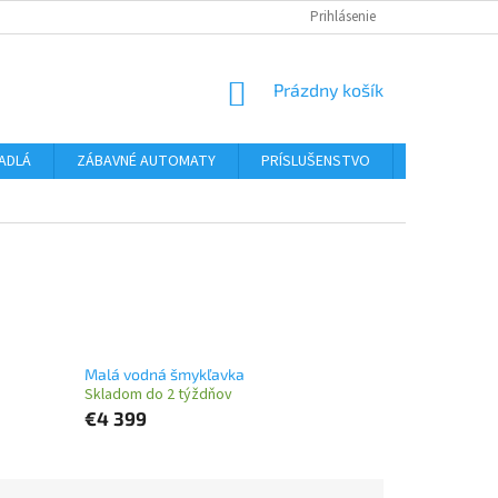
ODSTÚPENIE OD ZMLUVY
INFORMÁCIE PRE SPOTREBITEĽA
Prihlásenie
POST
NÁKUPNÝ
Prázdny košík
KOŠÍK
ADLÁ
ZÁBAVNÉ AUTOMATY
PRÍSLUŠENSTVO
KONTAKT
Malá vodná šmykľavka
Skladom do 2 týždňov
€4 399