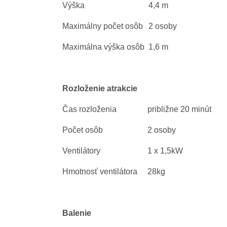
Výška
4,4 m
Maximálny počet osôb
2 osoby
Maximálna výška osôb
1,6 m
Rozloženie atrakcie
Čas rozloženia
približne 20 minút
Počet osôb
2 osoby
Ventilátory
1 x 1,5kW
Hmotnosť ventilátora
28kg
Balenie