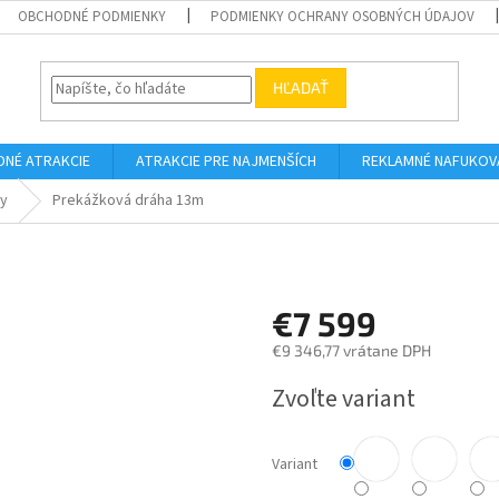
OBCHODNÉ PODMIENKY
PODMIENKY OCHRANY OSOBNÝCH ÚDAJOV
HĽADAŤ
DNÉ ATRAKCIE
ATRAKCIE PRE NAJMENŠÍCH
REKLAMNÉ NAFUKOV
hy
Prekážková dráha 13m
€7 599
€9 346,77 vrátane DPH
Jednotková
Zvoľte variant
cena:
Variant