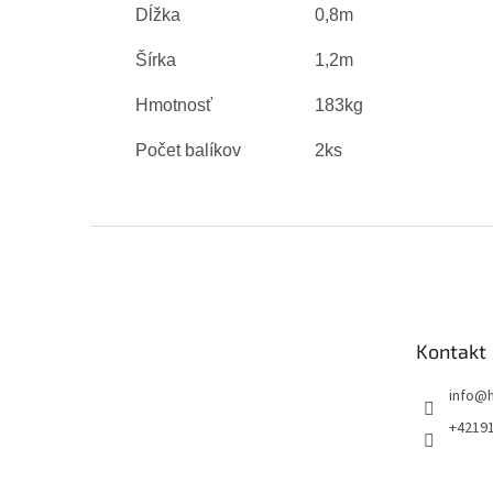
Dĺžka
0,8m
Šírka
1,2m
Hmotnosť
183kg
Počet balíkov
2ks
Z
á
p
ä
t
Kontakt
i
e
info
@
+4219