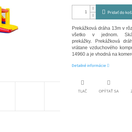
Pridať do koš
Prekážková dráha 13m v rôz
všetko v jednom. Ská
prekážky. Prekážková drá
vrátane vzduchového kompre
14960 a je vhodná na komerč
Detailné informácie
TLAČ
OPÝTAŤ SA