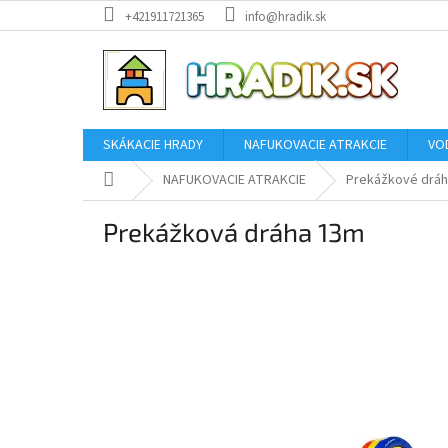
Prejsť
+421911721365
info@hradik.sk
na
obsah
SKÁKACIE HRADY
NAFUKOVACIE ATRAKCIE
VO
Domov
NAFUKOVACIE ATRAKCIE
Prekážkové drá
Prekážková dráha 13m