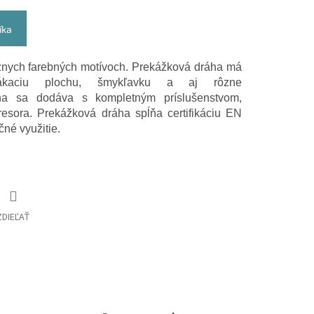
íka
nych farebných motívoch. Prekážková dráha má
kaciu plochu, šmykľavku a aj rôzne
ha sa dodáva s kompletným príslušenstvom,
sora. Prekážková dráha spĺňa certifikáciu EN
né využitie.
ZDIEĽAŤ