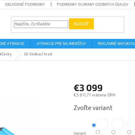
OBCHODNÉ PODMIENKY
PODMIENKY OCHRANY OSOBNÝCH ÚDAJOV
HĽADAŤ
DNÉ ATRAKCIE
ATRAKCIE PRE NAJMENŠÍCH
REKLAMNÉ NAFUKOV
kľavky
3D Skákací hrad
€3 099
€3 811,77 vrátane DPH
Jednotková
Zvoľte variant
cena:
Variant