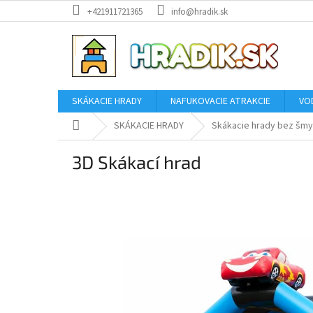
Prejsť
+421911721365
info@hradik.sk
na
obsah
SKÁKACIE HRADY
NAFUKOVACIE ATRAKCIE
VO
Domov
SKÁKACIE HRADY
Skákacie hrady bez šmy
3D Skákací hrad