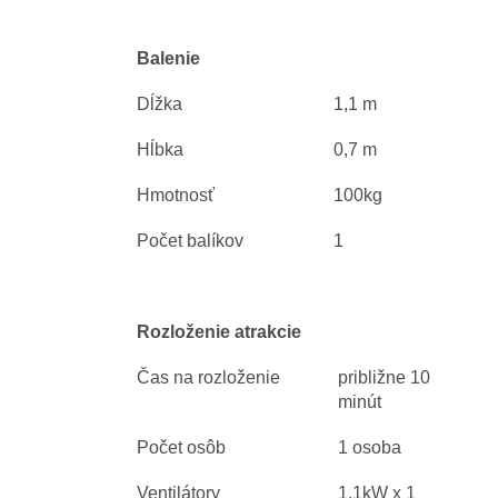
Balenie
Dĺžka
1,1 m
Hĺbka
0,7 m
Hmotnosť
100kg
Počet balíkov
1
Rozloženie atrakcie
Čas na rozloženie
približne 10
minút
Počet osôb
1 osoba
Ventilátory
1,1kW x 1