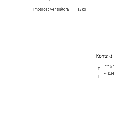
Hmotnosť ventilátora
17kg
Z
á
p
ä
t
Kontakt
i
e
info
@
+4219