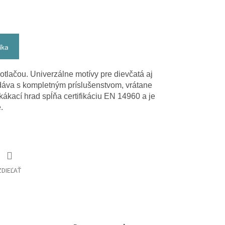
íka
otlačou. Univerzálne motívy pre dievčatá aj
dáva s kompletným príslušenstvom, vrátane
kací hrad spĺňa certifikáciu EN 14960 a je
.
ZDIEĽAŤ