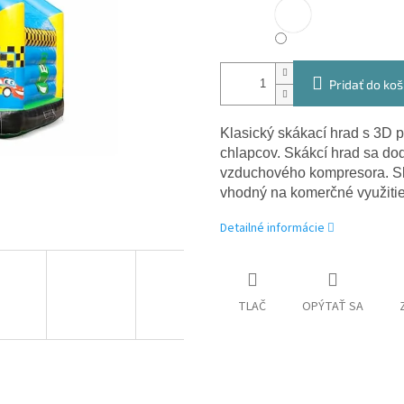
Pridať do koš
Klasický skákací hrad s 3D p
chlapcov. Skákcí hrad sa do
vzduchového kompresora. Ská
vhodný na komerčné využitie
Detailné informácie
TLAČ
OPÝTAŤ SA