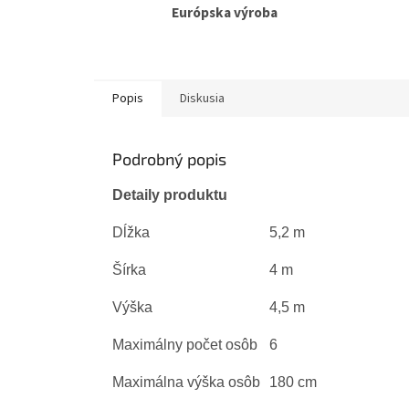
Európska výroba
Popis
Diskusia
Podrobný popis
Detaily produktu
Dĺžka
5,2 m
Šírka
4 m
Výška
4,5 m
Maximálny počet osôb
6
Maximálna výška osôb
180 cm