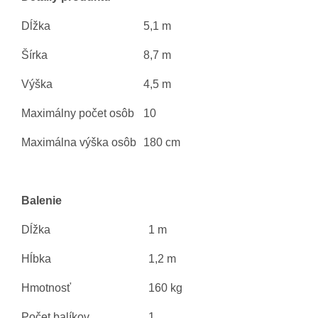
Dĺžka
5,1 m
Šírka
8,7 m
Výška
4,5 m
Maximálny počet osôb
10
Maximálna výška osôb
180 cm
Balenie
Dĺžka
1 m
Hĺbka
1,2 m
Hmotnosť
160 kg
Počet balíkov
1