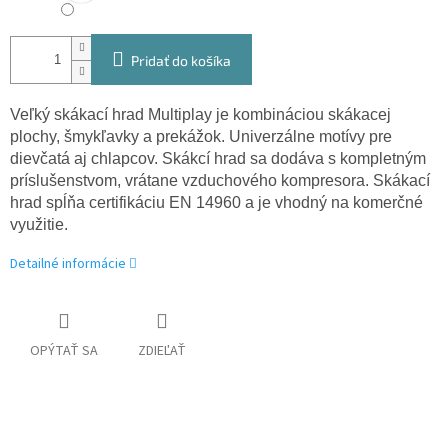
Pridať do košíka
Veľký skákací hrad Multiplay je kombináciou skákacej
plochy, šmykľavky a prekážok. Univerzálne motívy pre
dievčatá aj chlapcov. Skákcí hrad sa dodáva s kompletným
príslušenstvom, vrátane vzduchového kompresora. Skákací
hrad spĺňa certifikáciu EN 14960 a je vhodný na komerčné
využitie.
Detailné informácie
OPÝTAŤ SA
ZDIEĽAŤ