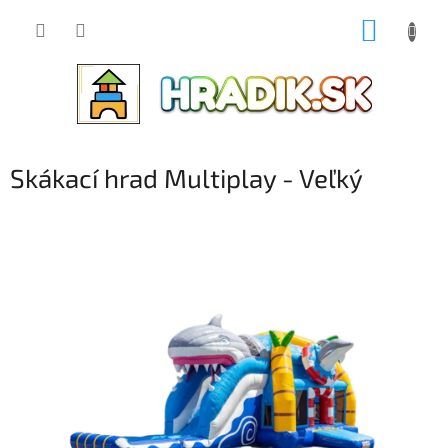
Prejsť
NÁKUP
na
obsah
KOŠÍK
Skákací hrad Multiplay - Veľký