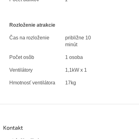
Rozloženie atrakcie
Čas na rozloženie
približne 10
minút
Počet osôb
1 osoba
Ventilátory
1,1kW x 1
Hmotnosť ventilátora
17kg
Z
á
p
ä
Kontakt
t