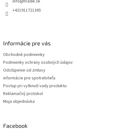
info
@
hradik.sk
i
e
+421911721365
Informácie pre vás
Obchodné podmienky
Podmienky ochrany osobných údajov
Odstúpenie od zmluvy
informácie pre spotrebiteľa
Postup pri vytknutí vady produktu
Reklamačný protokol
Moja objednávka
Facebook