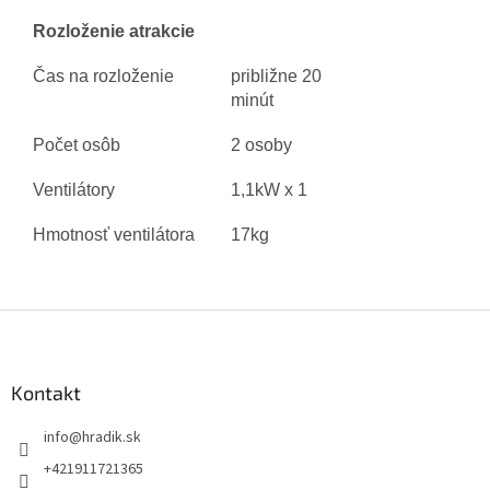
Rozloženie atrakcie
Čas na rozloženie
približne 20
minút
Počet osôb
2 osoby
Ventilátory
1,1kW x 1
Hmotnosť ventilátora
17kg
Z
á
p
ä
Kontakt
t
info
@
hradik.sk
i
e
+421911721365