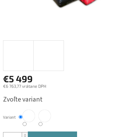
€5 499
€6 763,77 vrátane DPH
Jednotková
Zvoľte variant
cena:
Variant