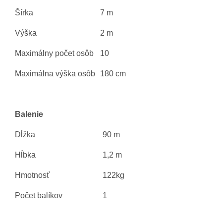
Šírka
7 m
Výška
2 m
Maximálny počet osôb
10
Maximálna výška osôb
180 cm
Balenie
Dĺžka
90 m
Hĺbka
1,2 m
Hmotnosť
122kg
Počet balíkov
1