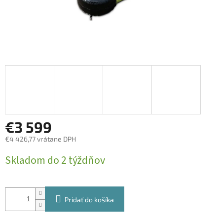
€3 599
€4 426,77 vrátane DPH
Jednotková
Skladom do 2 týždňov
cena:
Pridať do košíka