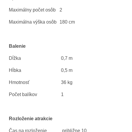
Maximálny počet osôb
2
Maximálna výška osôb
180 cm
Balenie
Dĺžka
0,7 m
Hĺbka
0,5 m
Hmotnosť
36 kg
Počet balíkov
1
Rozloženie atrakcie
Čas na rozloženie
približne 10