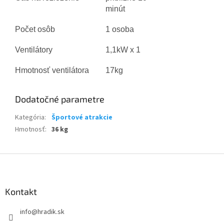
minút
Počet osôb
1 osoba
Ventilátory
1,1kW x 1
Hmotnosť ventilátora
17kg
Dodatočné parametre
Kategória
:
Športové atrakcie
Hmotnosť
:
36 kg
Z
á
p
ä
Kontakt
t
info
@
hradik.sk
i