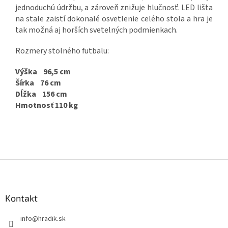
jednoduchú údržbu, a zároveň znižuje hlučnosť. LED lišta
na stale zaistí dokonalé osvetlenie celého stola a hra je
tak možná aj horších svetelných podmienkach.
Rozmery stolného futbalu:
Výška 96,5 cm
Šírka 76 cm
Dĺžka 156 cm
Hmotnosť 110 kg
Z
á
p
ä
Kontakt
t
info
@
hradik.sk
i