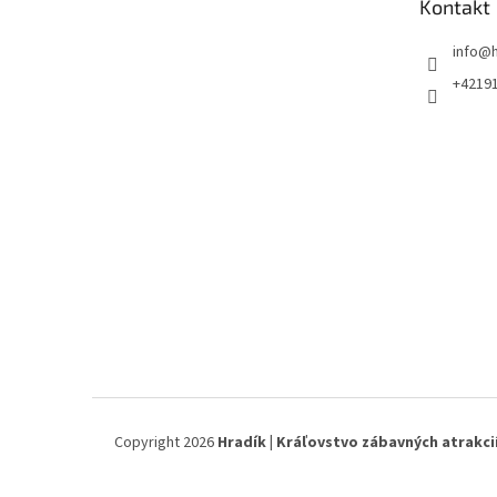
Kontakt
i
e
info
@
+4219
Copyright 2026
Hradík | Kráľovstvo zábavných atrakci