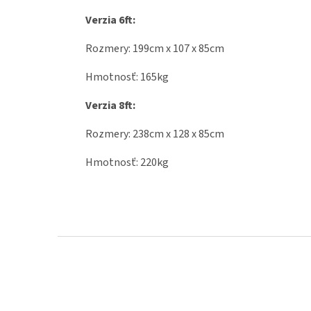
Verzia 6ft:
Rozmery: 199cm x 107 x 85cm
Hmotnosť: 165kg
Verzia 8ft:
Rozmery: 238cm x 128 x 85cm
Hmotnosť: 220kg
Z
á
p
ä
t