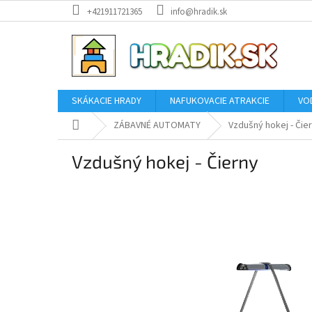
Prejsť
+421911721365
info@hradik.sk
na
obsah
SKÁKACIE HRADY
NAFUKOVACIE ATRAKCIE
VO
Domov
ZÁBAVNÉ AUTOMATY
Vzdušný hokej - Čie
Vzdušný hokej - Čierny