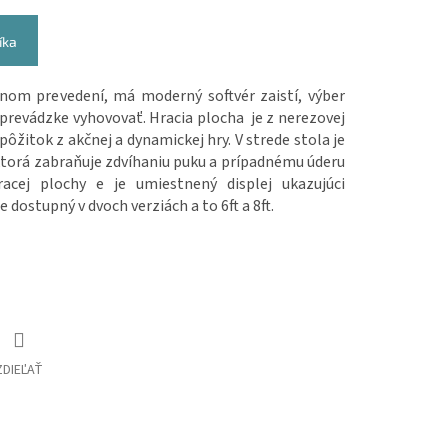
íka
rnom prevedení, má moderný softvér zaistí, výber
 prevádzke vyhovovať. Hracia plocha je z nerezovej
ôžitok z akčnej a dynamickej hry. V strede stola je
, ktorá zabraňuje zdvíhaniu puku a prípadnému úderu
acej plochy e je umiestnený displej ukazujúci
 dostupný v dvoch verziách a to 6ft a 8ft.
ZDIEĽAŤ