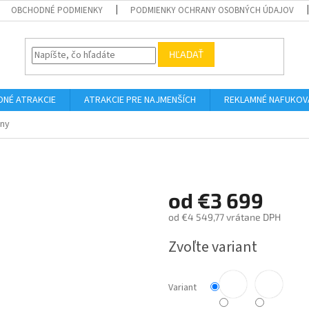
OBCHODNÉ PODMIENKY
PODMIENKY OCHRANY OSOBNÝCH ÚDAJOV
HĽADAŤ
DNÉ ATRAKCIE
ATRAKCIE PRE NAJMENŠÍCH
REKLAMNÉ NAFUKOV
rny
od
€3 699
od
€4 549,77
vrátane DPH
Jednotková
Zvoľte variant
cena:
Variant