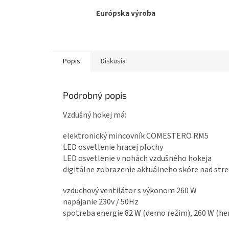
Európska výroba
Popis
Diskusia
Podrobný popis
Vzdušný hokej má:
elektronický mincovník COMESTERO RM5
LED osvetlenie hracej plochy
LED osvetlenie v nohách vzdušného hokeja
digitálne zobrazenie aktuálneho skóre nad str
vzduchový ventilátor s výkonom 260 W
napájanie 230v / 50Hz
spotreba energie 82 W (demo režim), 260 W (he