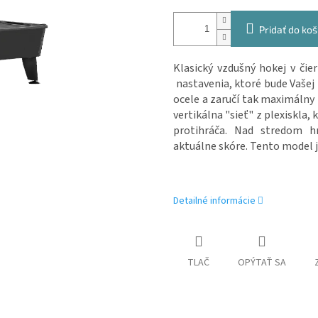
Pridať do koš
Klasický vzdušný hokej v čie
nastavenia, ktoré bude Vašej
ocele a zaručí tak maximálny p
vertikálna "sieť" z plexiskla
protihráča. Nad stredom hr
aktuálne skóre. Tento model je
Detailné informácie
TLAČ
OPÝTAŤ SA