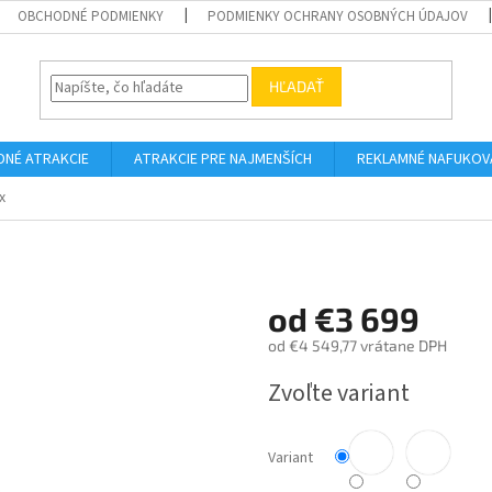
OBCHODNÉ PODMIENKY
PODMIENKY OCHRANY OSOBNÝCH ÚDAJOV
HĽADAŤ
DNÉ ATRAKCIE
ATRAKCIE PRE NAJMENŠÍCH
REKLAMNÉ NAFUKOV
x
od
€3 699
od
€4 549,77
vrátane DPH
Jednotková
Zvoľte variant
cena:
Variant