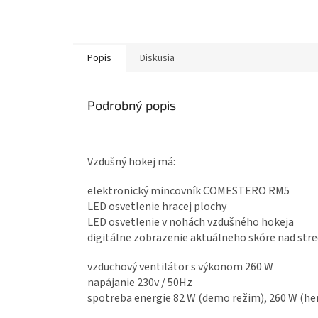
Popis
Diskusia
Podrobný popis
Vzdušný hokej má:
elektronický mincovník COMESTERO RM5
LED osvetlenie hracej plochy
LED osvetlenie v nohách vzdušného hokeja
digitálne zobrazenie aktuálneho skóre nad str
vzduchový ventilátor s výkonom 260 W
napájanie 230v / 50Hz
spotreba energie 82 W (demo režim), 260 W (he