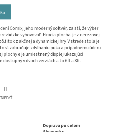
íka
dení Comix, jeho moderný softvér, zaistí, že výber
prevádzke vyhovovať. Hracia plocha je z nerezovej
ôžitok z akčnej a dynamickej hry. V strede stola je
, ktorá zabraňuje zdvíhaniu puku a prípadnému úderu
j plochy e je umiestnený displej ukazujúci
 dostupný v dvoch verziách a to 6ft a 8ft.
ZDIEĽAŤ
Doprava po celom
Slovensku