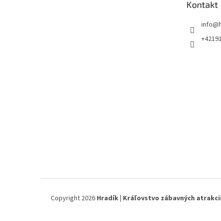
Kontakt
i
e
info
@
+4219
Copyright 2026
Hradík | Kráľovstvo zábavných atrakci