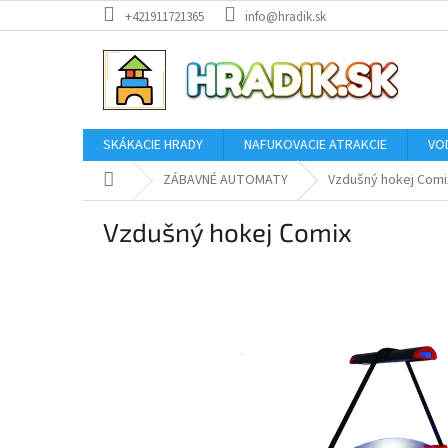
Prejsť
+421911721365
info@hradik.sk
na
obsah
SKÁKACIE HRADY
NAFUKOVACIE ATRAKCIE
VO
Domov
ZÁBAVNÉ AUTOMATY
Vzdušný hokej Comi
Vzdušný hokej Comix