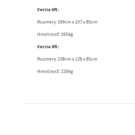
Verzia 6ft:
Rozmery: 199cm x 107 x 85cm
Hmotnosť: 165kg
Verzia 8ft:
Rozmery: 238cm x 128 x 85cm
Hmotnosť: 220kg
Z
á
p
ä
t