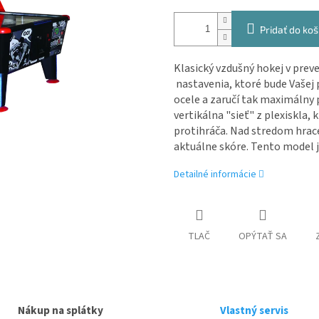
Pridať do koš
Klasický vzdušný hokej v preve
nastavenia, ktoré bude Vašej 
ocele a zaručí tak maximálny p
vertikálna "sieť" z plexiskla
protihráča. Nad stredom hrace
aktuálne skóre. Tento model je
Detailné informácie
TLAČ
OPÝTAŤ SA
Nákup na splátky
Vlastný servis