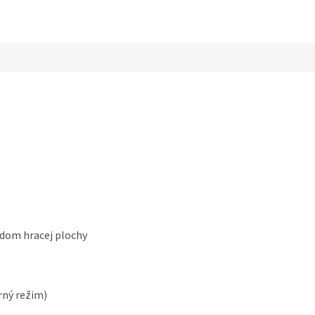
edom hracej plochy
rný režim)