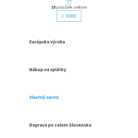
t
r
28
položiek celkom
O
á
v
HORE
n
l
k
á
o
v
d
a
a
Európska výroba
n
c
i
i
e
e
p
r
Nákup na splátky
v
k
y
v
Vlastný servis
ý
p
i
s
u
Doprava po celom Slovensku