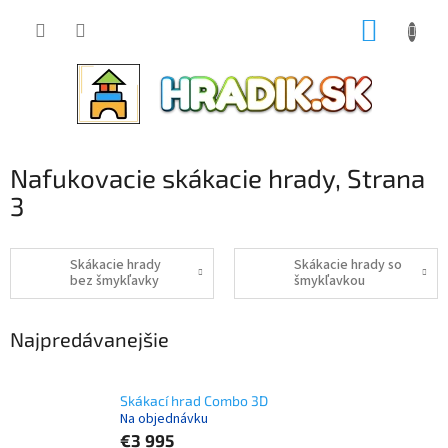
Prejsť
NÁKUP
na
obsah
KOŠÍK
Nafukovacie skákacie hrady
, Strana
3
Skákacie hrady
Skákacie hrady so
bez šmykľavky
šmykľavkou
Najpredávanejšie
Skákací hrad Combo 3D
Na objednávku
€3 995