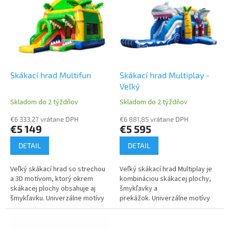
r
p
o
i
d
s
u
p
k
r
t
o
o
d
Skákací hrad Multifun
Skákací hrad Multiplay -
v
u
Veľký
k
Skladom do 2 týždňov
Skladom do 2 týždňov
t
o
€6 333,27 vrátane DPH
€6 881,85 vrátane DPH
€5 149
€5 595
v
DETAIL
DETAIL
Veľký skákací hrad so strechou
Veľký skákací hrad Multiplay je
a 3D motívom, ktorý okrem
kombináciou skákacej plochy,
skákacej plochy obsahuje aj
šmykľavky a
šmykľavku. Univerzálne motívy
prekážok. Univerzálne motívy
pre dievčatá aj chlapcov. Skákcí
pre dievčatá aj chlapcov. Skákcí
hrad sa dodáva s kompletným...
hrad sa dodáva s kompletným...