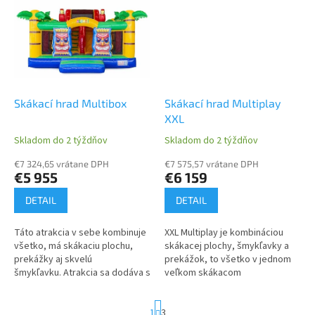
Skákací hrad Multibox
Skákací hrad Multiplay
XXL
Skladom do 2 týždňov
Skladom do 2 týždňov
€7 324,65 vrátane DPH
€7 575,57 vrátane DPH
€5 955
€6 159
DETAIL
DETAIL
Táto atrakcia v sebe kombinuje
XXL Multiplay je kombináciou
všetko, má skákaciu plochu,
skákacej plochy, šmykľavky a
prekážky aj skvelú
prekážok, to všetko v jednom
šmykľavku. Atrakcia sa dodáva s
veľkom skákacom
kompletným príslušenstvom,
hrade. Univerzálne motívy pre
vrátane vzduchového
dievčatá aj chlapcov. Skákcí
S
1
3
kompresora. Atrakcia...
hrad sa dodáva...