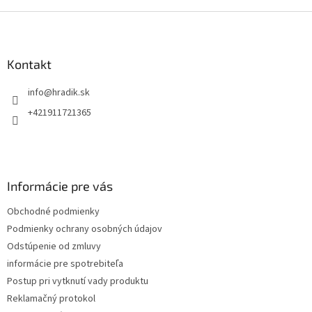
Z
á
p
ä
Kontakt
t
info
@
hradik.sk
i
e
+421911721365
Informácie pre vás
Obchodné podmienky
Podmienky ochrany osobných údajov
Odstúpenie od zmluvy
informácie pre spotrebiteľa
Postup pri vytknutí vady produktu
Reklamačný protokol