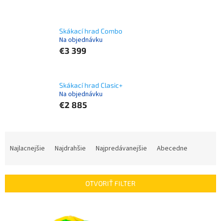
Skákací hrad Combo
Na objednávku
€3 399
Skákací hrad Clasic+
Na objednávku
€2 885
R
a
Najlacnejšie
Najdrahšie
Najpredávanejšie
Abecedne
d
e
n
OTVORIŤ FILTER
i
e
V
p
ý